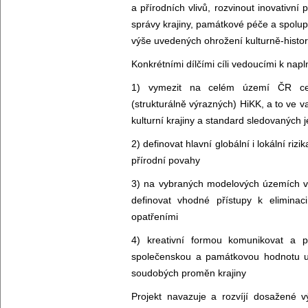
a přírodních vlivů, rozvinout inovativní 
správy krajiny, památkové péče a spolup
výše uvedených ohrožení kulturně-histor
Konkrétními dílčími cíli vedoucími k nap
1) vymezit na celém území ČR ce
(strukturálně výrazných) HiKK, a to ve va
kulturní krajiny a standard sledovaných
2) definovat hlavní globální i lokální ri
přírodní povahy
3) na vybraných modelových územích vy
definovat vhodné přístupy k eliminac
opatřeními
4) kreativní formou komunikovat a 
společenskou a památkovou hodnotu uv
soudobých proměn krajiny
Projekt navazuje a rozvíjí dosažené 