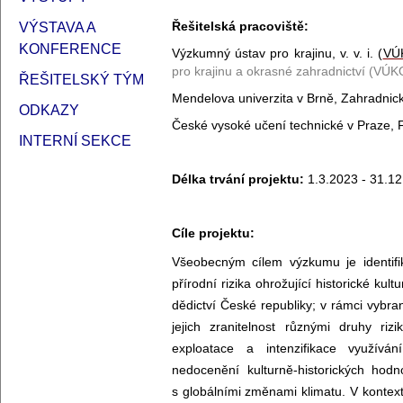
Řešitelská pracoviště:
VÝSTAVA A
KONFERENCE
Výzkumný ústav pro krajinu, v. v. i. (
VÚ
pro krajinu a okrasné zahradnictví (VÚ
ŘEŠITELSKÝ TÝM
Mendelova univerzita v Brně, Zahradnická
ODKAZY
České vysoké učení technické v Praze, F
INTERNÍ SEKCE
Délka trvání projektu:
1.3.2023 - 31.1
Cíle projektu:
Všeobecným cílem výzkumu je identifik
přírodní rizika ohrožující historické kul
dědictví České republiky; v rámci vybra
jejich zranitelnost různými druhy r
exploatace a intenzifikace využív
nedocenění kulturně-historických hodnot
s globálními změnami klimatu. V kontext