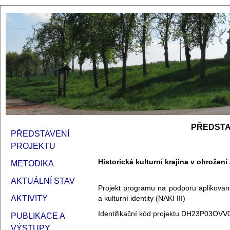
PŘEDSTA
PŘEDSTAVENÍ
PROJEKTU
Historická kulturní krajina v ohrožen
METODIKA
AKTUÁLNÍ STAV
Projekt p
rogramu na podporu aplikovan
a kulturní identity (NAKI III)
AKTIVITY
Identifikační kód projektu DH23P03OVV
PUBLIKACE A
VÝSTUPY